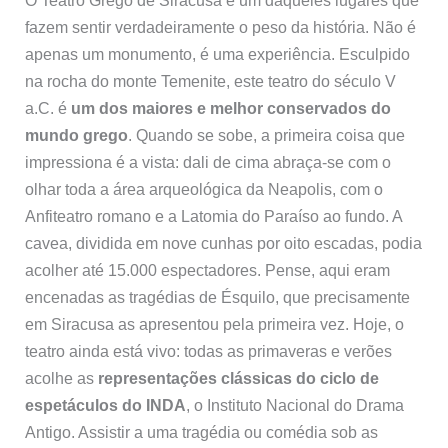
O Teatro Grego de Siracusa é um daqueles lugares que
fazem sentir verdadeiramente o peso da história. Não é
apenas um monumento, é uma experiência. Esculpido
na rocha do monte Temenite, este teatro do século V
a.C. é
um dos maiores e melhor conservados do
mundo grego
. Quando se sobe, a primeira coisa que
impressiona é a vista: dali de cima abraça-se com o
olhar toda a área arqueológica da Neapolis, com o
Anfiteatro romano e a Latomia do Paraíso ao fundo. A
cavea, dividida em nove cunhas por oito escadas, podia
acolher até 15.000 espectadores. Pense, aqui eram
encenadas as tragédias de Ésquilo, que precisamente
em Siracusa as apresentou pela primeira vez. Hoje, o
teatro ainda está vivo: todas as primaveras e verões
acolhe as
representações clássicas do ciclo de
espetáculos do INDA
, o Instituto Nacional do Drama
Antigo. Assistir a uma tragédia ou comédia sob as