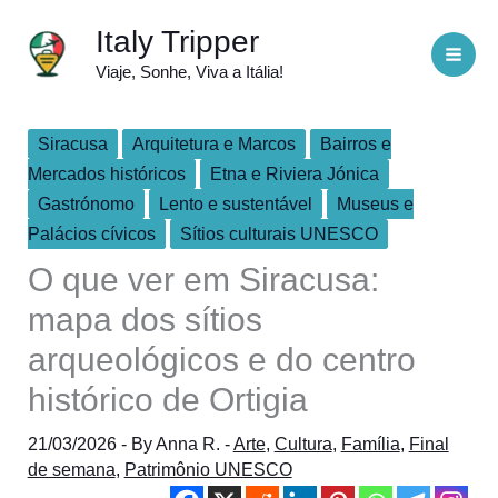
Skip
Italy Tripper
to
Viaje, Sonhe, Viva a Itália!
content
Siracusa
Arquitetura e Marcos
Bairros e
Mercados históricos
Etna e Riviera Jónica
Gastrónomo
Lento e sustentável
Museus e
Palácios cívicos
Sítios culturais UNESCO
O que ver em Siracusa:
mapa dos sítios
arqueológicos e do centro
histórico de Ortigia
21/03/2026
- By
Anna R.
-
Arte
,
Cultura
,
Família
,
Final
de semana
,
Patrimônio UNESCO