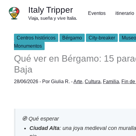
Ir
Italy Tripper
al
Eventos
itinerario
Viaja, sueña y vive Italia.
contenido
Centros históricos
Bérgamo
City-breaker
Museos
Monumentos
Qué ver en Bérgamo: 15 parada
Baja
28/06/2026
- Por
Giulia R.
-
Arte
,
Cultura
,
Familia
,
Fin d
🧭 Qué esperar
Ciudad Alta
: una joya medieval con muralla