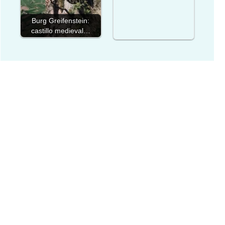
Burg Greifenstein:
castillo medieval…