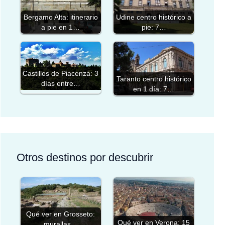
Bergamo Alta: itinerario
Udine centro histórico a
a pie en 1…
pie: 7…
Castillos de Piacenza: 3
Taranto centro histórico
días entre…
en 1 día: 7…
Otros destinos por descubrir
Qué ver en Grosseto:
Qué ver en Verona: 15
murallas…