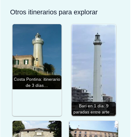
Otros itinerarios para explorar
Costa Pontina: itinerario
de 3 días…
Bari en 1 día: 9
paradas entre arte…