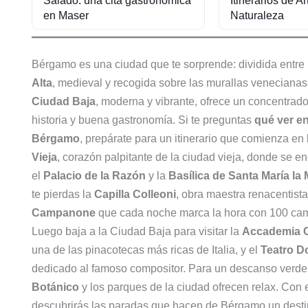
Salado: una cita gastronómica
Itinerarios de A
en Maser
Naturaleza
Bérgamo es una ciudad que te sorprende: dividida entre
Alta
, medieval y recogida sobre las murallas venecianas,
Ciudad Baja
, moderna y vibrante, ofrece un concentrado
historia y buena gastronomía. Si te preguntas
qué ver e
Bérgamo
, prepárate para un itinerario que comienza en
Vieja
, corazón palpitante de la ciudad vieja, donde se e
el
Palacio de la Razón
y la
Basílica de Santa María la
te pierdas la
Capilla Colleoni
, obra maestra renacentista,
Campanone
que cada noche marca la hora con 100 ca
Luego baja a la Ciudad Baja para visitar la
Accademia C
una de las pinacotecas más ricas de Italia, y el
Teatro Do
dedicado al famoso compositor. Para un descanso verde
Botánico
y los parques de la ciudad ofrecen relax. Con 
descubrirás las paradas que hacen de Bérgamo un dest