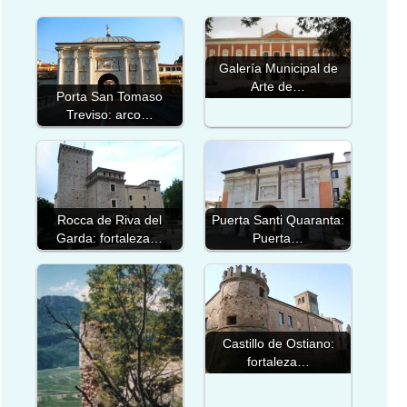
Galería Municipal de
Arte de…
Porta San Tomaso
Treviso: arco…
Rocca de Riva del
Puerta Santi Quaranta:
Garda: fortaleza…
Puerta…
Castillo de Ostiano:
fortaleza…