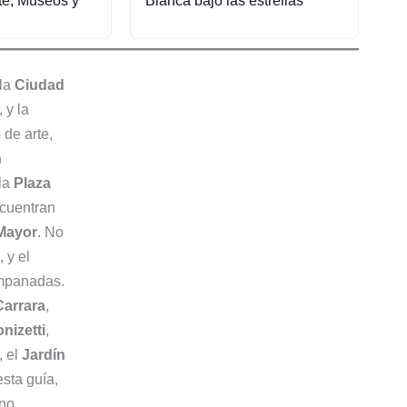
rte, Museos y
Blanca bajo las estrellas
 la
Ciudad
 y la
 de arte,
n
 la
Plaza
ncuentran
 Mayor
. No
 y el
mpanadas.
arrara
,
nizetti
,
, el
Jardín
esta guía,
ino