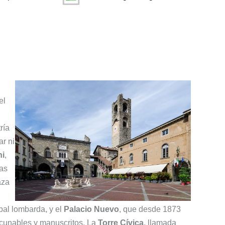
el
ría
ar ni
ni
,
cas
aza
ipal lombarda, y el
Palacio Nuevo
, que desde 1873
ncunables y manuscritos. La
Torre Cívica
, llamada