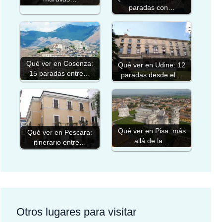
paradas con…
Qué ver en Cosenza:
Qué ver en Udine: 12
15 paradas entre…
paradas desde el…
Qué ver en Pisa: más
Qué ver en Pescara:
allá de la…
itinerario entre…
Otros lugares para visitar