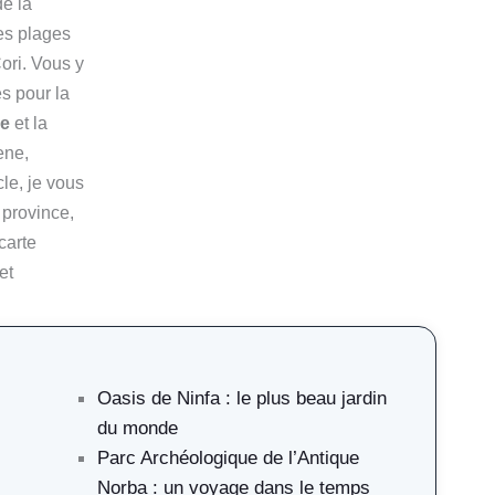
de la
es plages
ori. Vous y
s pour la
ae
et la
ene,
le, je vous
 province,
carte
et
Oasis de Ninfa : le plus beau jardin
du monde
Parc Archéologique de l’Antique
Norba : un voyage dans le temps