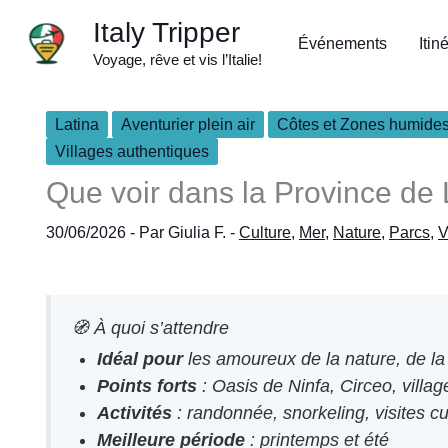
Aller
Italy Tripper
au
Événements
Itin
Voyage, rêve et vis l’Italie!
contenu
Latina
Aventurier plein air
Côtes et Zones humide
Villages authentiques
Que voir dans la Province de L
30/06/2026
- Par
Giulia F.
-
Culture
,
Mer
,
Nature
,
Parcs
,
V
🧭 À quoi s’attendre
Idéal pour
les amoureux de la nature, de la 
Points forts
: Oasis de Ninfa, Circeo, vil
Activités
: randonnée, snorkeling, visites cu
Meilleure période
: printemps et été