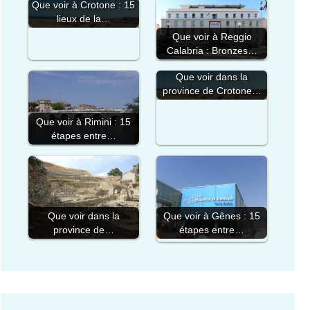
Que voir à Crotone : 15
lieux de la…
Que voir à Reggio
Calabria : Bronzes…
Que voir dans la
province de Crotone…
Que voir à Rimini : 15
étapes entre…
Que voir dans la
Que voir à Gênes : 15
province de…
étapes entre…