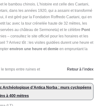
 le bambou chinois. L’histoire est celle des Caetani,
tani, dans les années 1920, qui a assaini et transformé
ui, il est géré par la Fondation Roffredo Caetani, qui en
tit lac avec la tour crénelée haute de 32 mètres, les
onservées au château de Sermoneta) et le célèbre
Pont
ies – consultez le site officiel pour les horaires et les
il ? Arrivez tôt : les visites guidées durent une heure et
ompter
environ une heure et demie
en empruntant la
.
le temps entre ruines et
Retour à l’index
c Archéologique d’Antica Norba : murs cyclopéens
ins à 400 mètres
rma (LT)