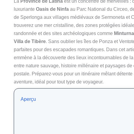
La
Province de Latina
est un concentré de merveilles : 
luxuriante
Oasis de Ninfa
au Parc National du Circeo, d
de Sperlonga aux villages médiévaux de Sermoneta et C
trouverez une mer cristalline, des zones protégées idéale
randonnée et des sites archéologiques comme
Minturn
Villa de Tibère
. Sans oublier les îles de Ponza et Ventot
parfaites pour des escapades romantiques. Dans cet artic
emmène à la découverte des lieux incontournables de la
entre nature sauvage, histoire millénaire et paysages de 
postale. Préparez-vous pour un itinéraire mêlant détente 
aventure, idéal pour tout type de voyageur.
Aperçu