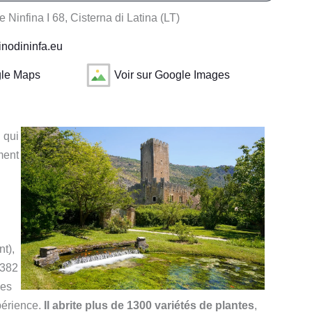
 Ninfina I 68, Cisterna di Latina (LT)
inodininfa.eu
gle Maps
Voir sur Google Images
 qui
ment
u
t),
1382
les
périence.
Il abrite plus de 1300 variétés de plantes
,