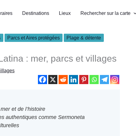
éraires
Destinations
Lieux
Rechercher sur la carte
s
Parcs et Aires protégées
Plage & détente
atina : mer, parcs et villages
illages
mer et de l’histoire
lages authentiques comme Sermoneta
lturelles