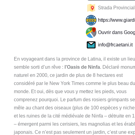
Strada Provinciale
https://www.giard
Ouvrir dans Goo
info@frcaetani.it
En voyageant dans la province de Latina, il existe un lieu
semble sorti d’un rêve :
l’Oasis de Ninfa
. Déclaré monu
naturel en 2000, ce jardin de plus de 8 hectares est
considéré par le New York Times comme le plus beau d
monde. Et oui, dès que vous y mettez les pieds, vous
comprenez pourquoi. Le parfum des rosiers grimpants se
mêle au chant des oiseaux (plus de 100 espèces y nichen
et les ruines de la cité médiévale de Ninfa – détruite en 
– émergent parmi les cerisiers, les magnolias et les érab
japonais. Ce n’est pas seulement un jardin, c’est une ex