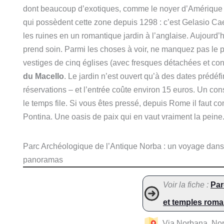
dont beaucoup d’exotiques, comme le noyer d’Amérique et
qui possèdent cette zone depuis 1298 : c’est Gelasio Cae
les ruines en un romantique jardin à l’anglaise. Aujourd’h
prend soin. Parmi les choses à voir, ne manquez pas le pe
vestiges de cinq églises (avec fresques détachées et c
du Macello
. Le jardin n’est ouvert qu’à des dates prédéfin
réservations – et l’entrée coûte environ 15 euros. Un conse
le temps file. Si vous êtes pressé, depuis Rome il faut c
Pontina. Une oasis de paix qui en vaut vraiment la peine
Parc Archéologique de l’Antique Norba : un voyage dans 
panoramas
Voir la fiche :
Par
et temples roma
Via Norbana, No