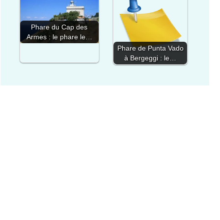
Phare du Cap des
Armes : le phare le…
Phare de Punta Vado
à Bergeggi : le…