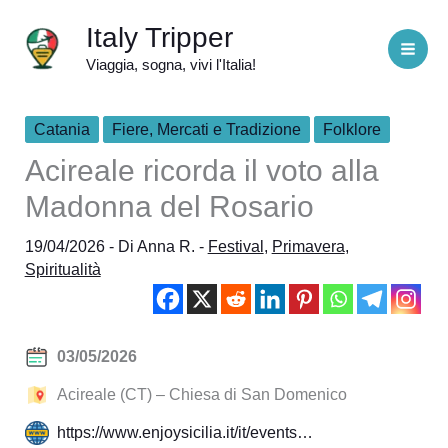
Vai
Italy Tripper
al
Viaggia, sogna, vivi l'Italia!
contenuto
Catania
Fiere, Mercati e Tradizione
Folklore
Acireale ricorda il voto alla
Madonna del Rosario
19/04/2026
- Di
Anna R.
-
Festival
,
Primavera
,
Spiritualità
03/05/2026
Acireale (CT) – Chiesa di San Domenico
https://www.enjoysicilia.it/it/events…