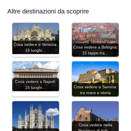
Altre destinazioni da scoprire
Cosa vedere a Venezia:
Cosa vedere a Bologna:
15 luoghi…
15 tappe tra…
Cosa vedere a Napoli:
Cosa vedere a Savona:
15 luoghi…
tra mare e storia
Cosa vedere nella
Provincia di Asti:…