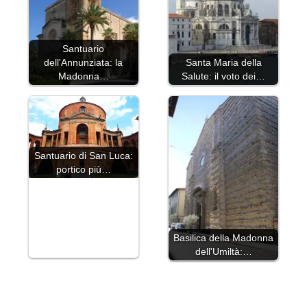
Santuario
dell'Annunziata: la
Santa Maria della
Madonna…
Salute: il voto dei…
Santuario di San Luca:
portico più…
Basilica della Madonna
dell'Umiltà:…