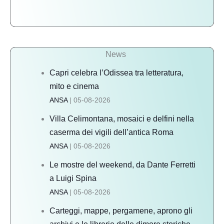
e piazze nascoste, con mappa
medievali
interattiva.
e
torri
in
News
1
giorno
Capri celebra l’Odissea tra letteratura,
mito e cinema
ANSA
05-08-2026
Villa Celimontana, mosaici e delfini nella
caserma dei vigili dell’antica Roma
ANSA
05-08-2026
Le mostre del weekend, da Dante Ferretti
a Luigi Spina
ANSA
05-08-2026
Carteggi, mappe, pergamene, aprono gli