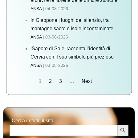
archivi e le librerie delle dimore storiche
ANSA
04-08-2026
In Giappone i luoghi del silenzio, tra
montagne sacre e isole incontaminate
ANSA
03-08-2026
‘Sapore di Sale’ racconta l’identità di
Cervia con il suo simbolo più prezioso
ANSA
03-08-2026
1
2
3
…
Next
Cerca in tutto il sito
Search Button
Search
for: