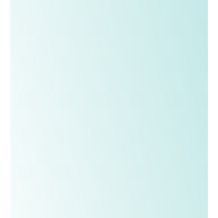
Verona
Verona in 1 giorno a piedi:
e
in
palazzi
Arena, piazze e Castelvecchio
1
rinascimentali
Federico P.
·
17 Dicembre, 2025
giorno
nascosti
Percorso a piedi di un giorno a
a
Verona tra castelli, chiese e giardini,
piedi:
ideale per chi vuole scoprire angoli
Arena,
meno
piazze
Napoli
Napoli insolita in 1 giorno: 8
e
insolita
tappe fuori dai percorsi turistici
Castelvecchio
in
Gabriele F.
·
2 Dicembre, 2025
1
Itinerario di un giorno a Napoli con 8
giorno:
tappe, dal Madre al Cimitero delle
8
Fontanelle, passando per Castel
tappe
Sant'Elmo e
fuori
Padova
Padova medievale in un giorno:
dai
medievale
8 tappe tra Duomo, torri e mura
percorsi
in
turistici
Federico P.
·
19 Dicembre, 2025