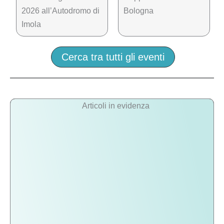
2026 all’Autodromo di
Bologna
Imola
Cerca tra tutti gli eventi
Articoli in evidenza
Roma
Roma in un giorno: 10 tappe tra
in
chiese barocche e palazzi
un
rinascimentali nascosti
giorno:
Luca R.
·
2 Dicembre, 2025
10
Itinerario di un giorno a Roma con
tappe
mappa interattiva: Basilica di Santa
tra
Maria del Popolo, Pincio, Piazza di
chiese
Spagna, Basilica
barocche