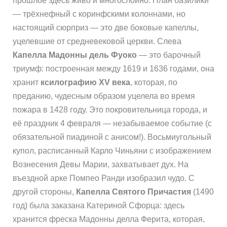
прошлое здесь живо и многослойно. План базилики
— трёхнефный с коринфскими колоннами, но
настоящий сюрприз — это две боковые капеллы,
уцелевшие от средневековой церкви. Слева
Капелла Мадонны дель Фуоко
— это барочный
триумф: построенная между 1619 и 1636 годами, она
хранит
ксилографию XV века
, которая, по
преданию, чудесным образом уцелела во время
пожара в 1428 году. Это покровительница города, и
её праздник 4 февраля — незабываемое событие (с
обязательной пиадиной с анисом!). Восьмиугольный
купол, расписанный Карло Чиньяни с изображением
Вознесения Девы Марии, захватывает дух. На
въездной арке Помпео Ранди изобразил чудо. С
другой стороны,
Капелла Святого Причастия
(1490
год) была заказана Катериной Сфорца: здесь
хранится фреска Мадонны делла Ферита, которая,