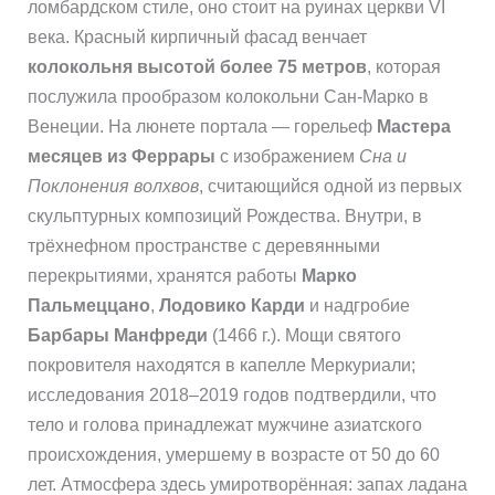
ломбардском стиле, оно стоит на руинах церкви VI
века. Красный кирпичный фасад венчает
колокольня высотой более 75 метров
, которая
послужила прообразом колокольни Сан-Марко в
Венеции. На люнете портала — горельеф
Мастера
месяцев из Феррары
с изображением
Сна и
Поклонения волхвов
, считающийся одной из первых
скульптурных композиций Рождества. Внутри, в
трёхнефном пространстве с деревянными
перекрытиями, хранятся работы
Марко
Пальмеццано
,
Лодовико Карди
и надгробие
Барбары Манфреди
(1466 г.). Мощи святого
покровителя находятся в капелле Меркуриали;
исследования 2018–2019 годов подтвердили, что
тело и голова принадлежат мужчине азиатского
происхождения, умершему в возрасте от 50 до 60
лет. Атмосфера здесь умиротворённая: запах ладана