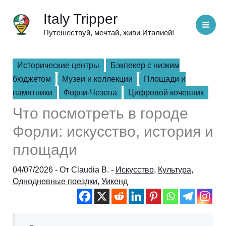
Перейти
Italy Tripper
к
Путешествуй, мечтай, живи Италией!
содержимому
Исторические центры
Бэкпекер с низким
бюджетом
Музеи и коллекции
Площади и
памятники
Форли-Чезена
Цифровой кочевник
Что посмотреть в городе
Форли: искусство, история и
площади
04/07/2026
- От
Claudia B.
-
Искусство
,
Культура
,
Однодневные поездки
,
Уикенд