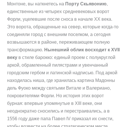
Монтоне, вы наткнетесь на
Порту Скьявонию
,
единственные из четырех средневековых ворот
Форли, уцелевшие после сноса в начале XX века.
Это ворота, обращенные на север, которые когда-то
соединяли город с внешним поселком, а сегодня
возвышаются в районе, переживающем полную
трансформацию.
Нынешний облик восходит к XVII
веку
в стиле барокко: единый проем с полукруглой
аркой, обрамленный пилястрами и увенчанный
городским гербом и латинской надписью. Под аркой
находилась ниша, где хранилась картина Мадонны
дель Фуоко между святыми Витале и Валериано,
покровителями Форли. Но история этих ворот
бурная: впервые упомянутые в XIII веке, они
неоднократно сносились и перестраивались, а в
1556 году даже папа Павел IV приказал их снести,
чтобы возвести на более стратегическом месте.