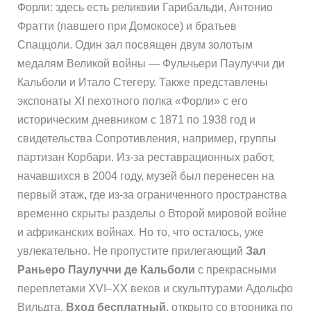
Форли: здесь есть реликвии Гарибальди, Антонио
Фратти (павшего при Домокосе) и братьев
Спаццоли. Один зал посвящен двум золотым
медалям Великой войны — Фульчьери Паулуччи ди
Кальболи и Итало Стегеру. Также представлены
экспонаты XI пехотного полка «Форли» с его
историческим дневником с 1871 по 1938 год и
свидетельства Сопротивления, например, группы
партизан Корбари. Из-за реставрационных работ,
начавшихся в 2004 году, музей был перенесен на
первый этаж, где из-за ограниченного пространства
временно скрыты разделы о Второй мировой войне
и африканских войнах. Но то, что осталось, уже
увлекательно. Не пропустите прилегающий
Зал
Раньеро Паулуччи де Кальболи
с прекрасными
переплетами XVI–XX веков и скульптурами Адольфо
Вильдта.
Вход бесплатный
, открыто со вторника по