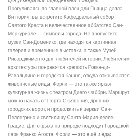
для уикенда или однодневной поездки.
Прогуливаясь по главной площади Пьяцца делла
Виттория, вы встретите Кафедральный собор
Святого Креста и величественное аббатство Сан-
Меркуриале — символы города. Не пропустите
музеи Сан-Доменико, где находятся картинная
галерея и временные выставки, а также Музей
Рисорджименто для любителей истории. Любителям
архитектуры понравятся крепость Рокка-ди-
Равальдино и городская башня, откуда открываются
живописные виды. Форли — это также яркая
культурная жизнь с театром Диего Фаббри. Маршрут
можно начать от Порта Скьявония, древних
городских ворот, и продолжить к церкви Сан-
Пеллегрино и святилищу Санта-Мария-делле-
Грацие. Для отдыха на природе подходит Городской
парк Франко Агоста. Форли — это ещё и еда: