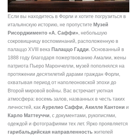
Если вы находитесь в Форли и хотите погрузиться в
итальянскую историю, не пропустите
Музей
Рисорджименто «А. Саффи»
, небольшую
сокровищницу воспоминаний, расположенную в
палаццо XVIII века
Палаццо Гадди
. Основанный в
1888 году благодаря пожертвованию Амалии, жены
патриота Пьеро Марончелли, музей пополнялся на
протяжении десятилетий дарами граждан Форли,
охватывая период от наполеоновской эпохи до
Второй мировой войны. Вас встречает уютная
атмосфера: восемь залов, названных в честь таких
личностей, как
Аурелио Саффи
,
Акилле Кантони
и
Карло Маттеуччи
, с документами, рукописями,
одеждой и фотографиями тех лет. Ярко проявляется
гарибальдийская направленность
жителей