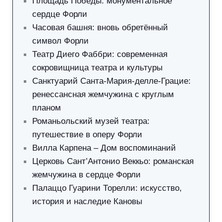
Площадь Победы: монументальное
сердце Форли
Часовая башня: вновь обретённый
символ Форли
Театр Диего Фаббри: современная
сокровищница театра и культуры
Санктуарий Санта-Мария-делле-Грацие:
ренессансная жемчужина с круглым
планом
Романьольский музей театра:
путешествие в оперу Форли
Вилла Карпена – Дом воспоминаний
Церковь Сант’Антонио Веккьо: романская
жемчужина в сердце Форли
Палаццо Гуарини Торелли: искусство,
история и наследие Кановы