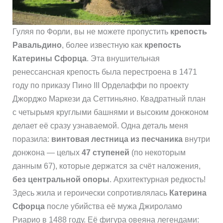
Гуляя по Форли, вы не можете пропустить
крепость
Равальдино
, более известную как
крепость
Катерины Сфорца
. Эта внушительная
ренессансная крепость была перестроена в 1471
году по приказу Пино III Орделаффи по проекту
Джорджо Маркези да Сеттиньяно. Квадратный план
с четырьмя круглыми башнями и высоким донжоном
делает её сразу узнаваемой. Одна деталь меня
поразила:
винтовая лестница из песчаника
внутри
донжона — целых
47 ступеней
(по некоторым
данным 67), которые держатся за счёт наложения,
без центральной опоры
. Архитектурная редкость!
Здесь жила и героически сопротивлялась
Катерина
Сфорца
после убийства её мужа Джироламо
Риарио в 1488 году. Её фигура овеяна легендами: