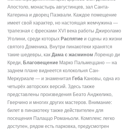
Апостоло, монастырь августинцев, зал Санта-
Катерина и дворец Пазквали. Каждое помещение
имеет свой характер, но настоящая жемчужина —
трапезная с фресками XVI века работы Джироламо
Уголини, среди которых
Распятие
и сцены из жизни
святого Доменика. Внутри пинакотеки хранятся
такие шедевры, как
Дама с жасмином
Лоренцо ди
Креди,
Благовещение
Марко Пальмеццано — на
заднем плане виднеется колокольня Сан-
Меркуриале — и знаменитая
Геба
Кановы, одна из
четырёх авторских версий. Здесь также
представлены произведения Беато Анджелико,
Гверчино и многих других мастеров. Внимание:
билет в пинакотеку также действителен для
посещения Палаццо Романьоли. Комплекс легко
доступен, рядом есть парковка, предусмотрен