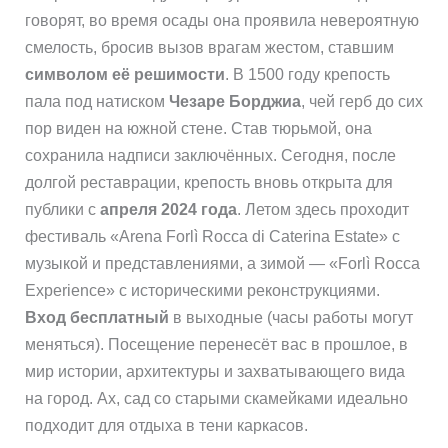
говорят, во время осады она проявила невероятную
смелость, бросив вызов врагам жестом, ставшим
символом её решимости
. В 1500 году крепость
пала под натиском
Чезаре Борджиа
, чей герб до сих
пор виден на южной стене. Став тюрьмой, она
сохранила надписи заключённых. Сегодня, после
долгой реставрации, крепость вновь открыта для
публики с
апреля 2024 года
. Летом здесь проходит
фестиваль «Arena Forlì Rocca di Caterina Estate» с
музыкой и представлениями, а зимой — «Forlì Rocca
Experience» с историческими реконструкциями.
Вход бесплатный
в выходные (часы работы могут
меняться). Посещение перенесёт вас в прошлое, в
мир истории, архитектуры и захватывающего вида
на город. Ах, сад со старыми скамейками идеально
подходит для отдыха в тени каркасов.