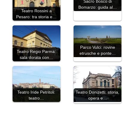
Sacro Bosco di
Bomarzo: guida al…
Teatro Rossini a
Pesaro: tra storia e…
Parco Vulci: rovine
Teatro Regio Parma:
etrusche e ponte…
sala dorata con…
Teatro Iride Petritoli:
Teatro Donizetti: storia,
teatro…
opera e…