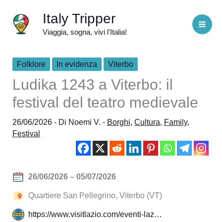
Vai
Italy Tripper
al
Viaggia, sogna, vivi l'Italia!
contenuto
Folklore
In evidenza
Viterbo
Ludika 1243 a Viterbo: il
festival del teatro medievale
26/06/2026
- Di
Noemi V.
-
Borghi
,
Cultura
,
Family
,
Festival
26/06/2026 – 05/07/2026
Quartiere San Pellegrino, Viterbo (VT)
https://www.visitlazio.com/eventi-laz…