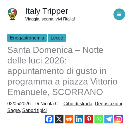
Vai
Italy Tripper
al
Viaggia, sogna, vivi l'Italia!
contenuto
Enogastronomia
Lecce
Santa Domenica – Notte
delle luci 2026:
appuntamento di gusto in
programma a piazza Vittorio
Emanuele, SCORRANO
03/05/2026
- Di
Nicola C.
-
Cibo di strada
,
Degustazioni
,
Sagre
,
Sapori tipici