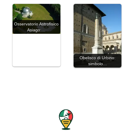
Osservatorio Astrofisico
Asiago:…
Obelisco di Urbino:
simbolo…