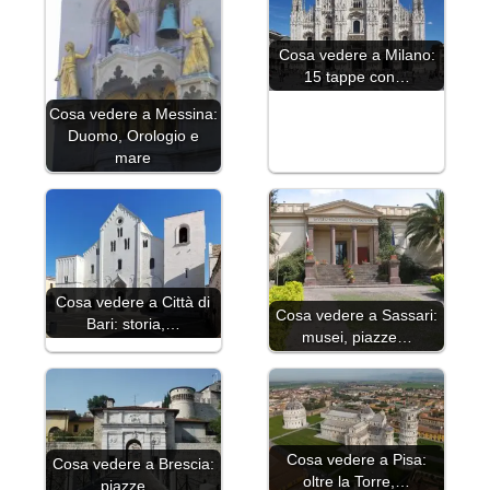
Cosa vedere a Milano:
15 tappe con…
Cosa vedere a Messina:
Duomo, Orologio e
mare
Cosa vedere a Città di
Cosa vedere a Sassari:
Bari: storia,…
musei, piazze…
Cosa vedere a Pisa:
Cosa vedere a Brescia:
oltre la Torre,…
piazze,…