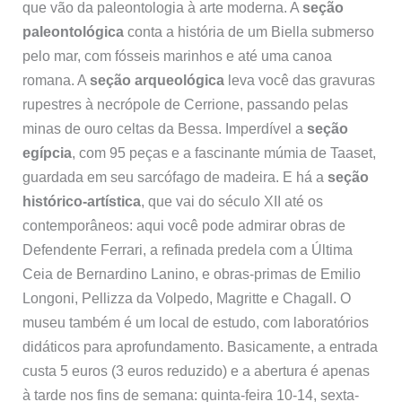
que vão da paleontologia à arte moderna. A
seção
paleontológica
conta a história de um Biella submerso
pelo mar, com fósseis marinhos e até uma canoa
romana. A
seção arqueológica
leva você das gravuras
rupestres à necrópole de Cerrione, passando pelas
minas de ouro celtas da Bessa. Imperdível a
seção
egípcia
, com 95 peças e a fascinante múmia de Taaset,
guardada em seu sarcófago de madeira. E há a
seção
histórico-artística
, que vai do século XII até os
contemporâneos: aqui você pode admirar obras de
Defendente Ferrari, a refinada predela com a Última
Ceia de Bernardino Lanino, e obras-primas de Emilio
Longoni, Pellizza da Volpedo, Magritte e Chagall. O
museu também é um local de estudo, com laboratórios
didáticos para aprofundamento. Basicamente, a entrada
custa 5 euros (3 euros reduzido) e a abertura é apenas
à tarde nos fins de semana: quinta-feira 10-14, sexta-