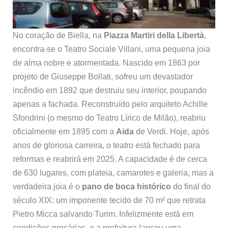
No coração de Biella, na
Piazza Martiri della Libertà
,
encontra-se o Teatro Sociale Villani, uma pequena joia
de alma nobre e atormentada. Nascido em 1863 por
projeto de Giuseppe Bollati, sofreu um devastador
incêndio em 1892 que destruiu seu interior, poupando
apenas a fachada. Reconstruído pelo arquiteto Achille
Sfondrini (o mesmo do Teatro Lírico de Milão), reabriu
oficialmente em 1895 com a
Aida
de Verdi. Hoje, após
anos de gloriosa carreira, o teatro está fechado para
reformas e reabrirá em 2025. A capacidade é de cerca
de 630 lugares, com plateia, camarotes e galeria, mas a
verdadeira joia é o
pano de boca histórico
do final do
século XIX: um imponente tecido de 70 m² que retrata
Pietro Micca salvando Turim. Infelizmente está em
condições precárias, e a prefeitura lançou uma