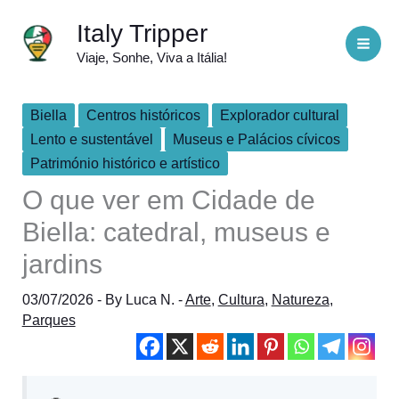
Skip
Italy Tripper
to
Viaje, Sonhe, Viva a Itália!
content
Biella
Centros históricos
Explorador cultural
Lento e sustentável
Museus e Palácios cívicos
Património histórico e artístico
O que ver em Cidade de
Biella: catedral, museus e
jardins
03/07/2026
- By
Luca N.
-
Arte
,
Cultura
,
Natureza
,
Parques