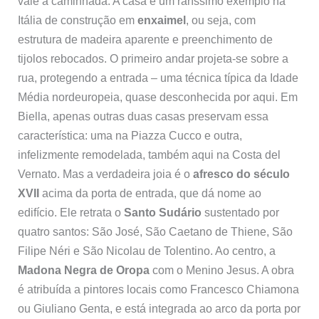
vale a caminhada. A casa é um raríssimo exemplo na
Itália de construção em
enxaimel
, ou seja, com
estrutura de madeira aparente e preenchimento de
tijolos rebocados. O primeiro andar projeta-se sobre a
rua, protegendo a entrada – uma técnica típica da Idade
Média nordeuropeia, quase desconhecida por aqui. Em
Biella, apenas outras duas casas preservam essa
característica: uma na Piazza Cucco e outra,
infelizmente remodelada, também aqui na Costa del
Vernato. Mas a verdadeira joia é o
afresco do século
XVII
acima da porta de entrada, que dá nome ao
edifício. Ele retrata o
Santo Sudário
sustentado por
quatro santos: São José, São Caetano de Thiene, São
Filipe Néri e São Nicolau de Tolentino. Ao centro, a
Madona Negra de Oropa
com o Menino Jesus. A obra
é atribuída a pintores locais como Francesco Chiamona
ou Giuliano Genta, e está integrada ao arco da porta por