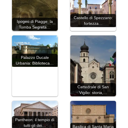
Castello di Spezzano:
Ipogeo di Piagge: la
fortezza…
Tomba Segreta…
Palazzo Ducale
Urbania: Biblioteca…
Cattedrale di San
Vigilio: storia,…
Pantheon: il tempio di
tutti gli dei…
Basilica di Santa Maria