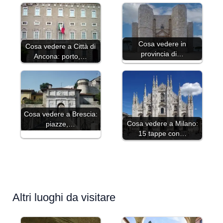
Cosa vedere in
Cosa vedere a Città di
provincia di…
Ancona: porto,…
Cosa vedere a Brescia:
Cosa vedere a Milano:
piazze,…
15 tappe con…
Altri luoghi da visitare