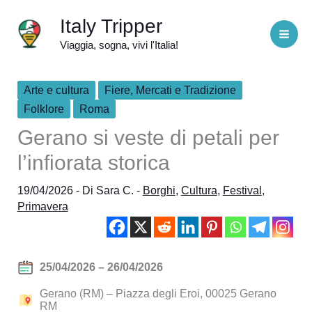
Vai
Italy Tripper
al
Viaggia, sogna, vivi l'Italia!
contenuto
Arte e cultura
Fiere, Mercati e Tradizione
Folklore
Roma
Gerano si veste di petali per
l’infiorata storica
19/04/2026
- Di
Sara C.
-
Borghi
,
Cultura
,
Festival
,
Primavera
25/04/2026 – 26/04/2026
Gerano (RM) – Piazza degli Eroi, 00025 Gerano
RM