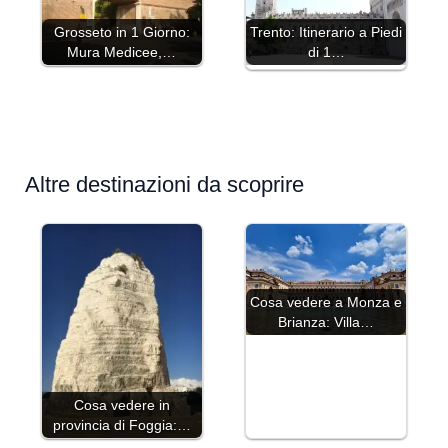
Grosseto in 1 Giorno:
Trento: Itinerario a Piedi
Mura Medicee,…
di 1…
Altre destinazioni da scoprire
Cosa vedere a Monza e
Brianza: Villa…
Cosa vedere in
provincia di Foggia:…