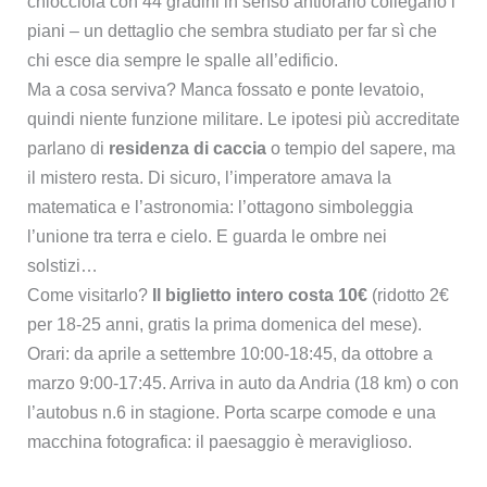
chiocciola con 44 gradini in senso antiorario collegano i
piani – un dettaglio che sembra studiato per far sì che
chi esce dia sempre le spalle all’edificio.
Ma a cosa serviva? Manca fossato e ponte levatoio,
quindi niente funzione militare. Le ipotesi più accreditate
parlano di
residenza di caccia
o tempio del sapere, ma
il mistero resta. Di sicuro, l’imperatore amava la
matematica e l’astronomia: l’ottagono simboleggia
l’unione tra terra e cielo. E guarda le ombre nei
solstizi…
Come visitarlo?
Il biglietto intero costa 10€
(ridotto 2€
per 18-25 anni, gratis la prima domenica del mese).
Orari: da aprile a settembre 10:00-18:45, da ottobre a
marzo 9:00-17:45. Arriva in auto da Andria (18 km) o con
l’autobus n.6 in stagione. Porta scarpe comode e una
macchina fotografica: il paesaggio è meraviglioso.