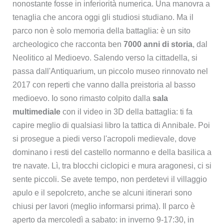
nonostante fosse in inferiorità numerica. Una manovra a
tenaglia che ancora oggi gli studiosi studiano. Ma il
parco non è solo memoria della battaglia: è un sito
archeologico che racconta ben
7000 anni di storia
, dal
Neolitico al Medioevo. Salendo verso la cittadella, si
passa dall'Antiquarium, un piccolo museo rinnovato nel
2017 con reperti che vanno dalla preistoria al basso
medioevo. Io sono rimasto colpito dalla
sala
multimediale
con il video in 3D della battaglia: ti fa
capire meglio di qualsiasi libro la tattica di Annibale. Poi
si prosegue a piedi verso l'acropoli medievale, dove
dominano i resti del castello normanno e della basilica a
tre navate. Lì, tra blocchi ciclopici e mura aragonesi, ci si
sente piccoli. Se avete tempo, non perdetevi il villaggio
apulo e il sepolcreto, anche se alcuni itinerari sono
chiusi per lavori (meglio informarsi prima). Il parco è
aperto da mercoledì a sabato: in inverno 9-17:30, in