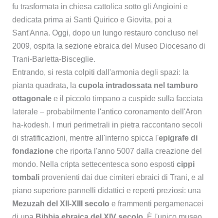
fu trasformata in chiesa cattolica sotto gli Angioini e
dedicata prima ai Santi Quirico e Giovita, poi a
Sant'Anna. Oggi, dopo un lungo restauro concluso nel
2009, ospita la sezione ebraica del Museo Diocesano di
Trani-Barletta-Bisceglie.
Entrando, si resta colpiti dall'armonia degli spazi: la
pianta quadrata, la
cupola intradossata nel tamburo
ottagonale
e il piccolo timpano a cuspide sulla facciata
laterale – probabilmente l'antico coronamento dell'Aron
ha-kodesh. I muri perimetrali in pietra raccontano secoli
di stratificazioni, mentre all'interno spicca l'
epigrafe di
fondazione
che riporta l'anno 5007 dalla creazione del
mondo. Nella cripta settecentesca sono esposti
cippi
tombali
provenienti dai due cimiteri ebraici di Trani, e al
piano superiore pannelli didattici e reperti preziosi: una
Mezuzah del XII-XIII secolo
e frammenti pergamenacei
di una
Bibbia ebraica del XIV secolo
. È l'unico museo