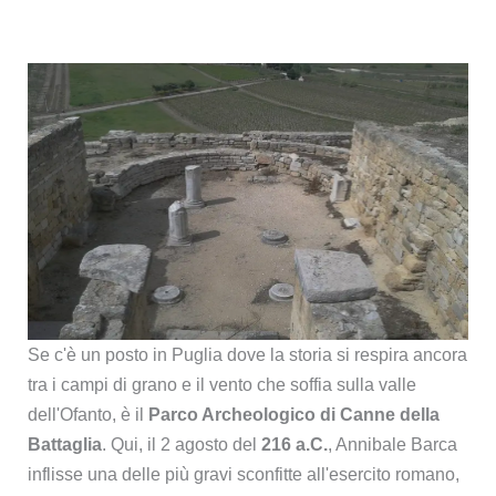
Se c'è un posto in Puglia dove la storia si respira ancora
tra i campi di grano e il vento che soffia sulla valle
dell'Ofanto, è il
Parco Archeologico di Canne della
Battaglia
. Qui, il 2 agosto del
216 a.C.
, Annibale Barca
inflisse una delle più gravi sconfitte all'esercito romano,