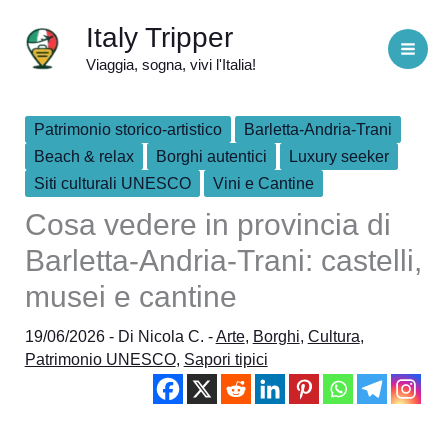
Vai
Italy Tripper
al
Viaggia, sogna, vivi l'Italia!
contenuto
Patrimonio storico-artistico
Barletta-Andria-Trani
Beach & relax
Borghi autentici
Luxury seeker
Siti culturali UNESCO
Vini e Cantine
Cosa vedere in provincia di
Barletta-Andria-Trani: castelli,
musei e cantine
19/06/2026
- Di
Nicola C.
-
Arte
,
Borghi
,
Cultura
,
Patrimonio UNESCO
,
Sapori tipici