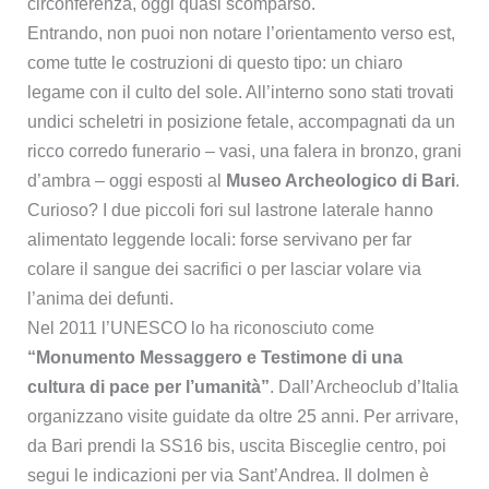
circonferenza, oggi quasi scomparso.
Entrando, non puoi non notare l’orientamento verso est,
come tutte le costruzioni di questo tipo: un chiaro
legame con il culto del sole. All’interno sono stati trovati
undici scheletri in posizione fetale, accompagnati da un
ricco corredo funerario – vasi, una falera in bronzo, grani
d’ambra – oggi esposti al
Museo Archeologico di Bari
.
Curioso? I due piccoli fori sul lastrone laterale hanno
alimentato leggende locali: forse servivano per far
colare il sangue dei sacrifici o per lasciar volare via
l’anima dei defunti.
Nel 2011 l’UNESCO lo ha riconosciuto come
“Monumento Messaggero e Testimone di una
cultura di pace per l’umanità”
. Dall’Archeoclub d’Italia
organizzano visite guidate da oltre 25 anni. Per arrivare,
da Bari prendi la SS16 bis, uscita Bisceglie centro, poi
segui le indicazioni per via Sant’Andrea. Il dolmen è