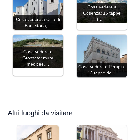
Cosa vedere a
Cosenza: 15 tappe
Cosa vedere a Città di
tra…
Bari: storia,…
Cosa vedere a
Grosseto: mura
medicee,…
Cosa vedere a Perugia:
15 tappe da…
Altri luoghi da visitare