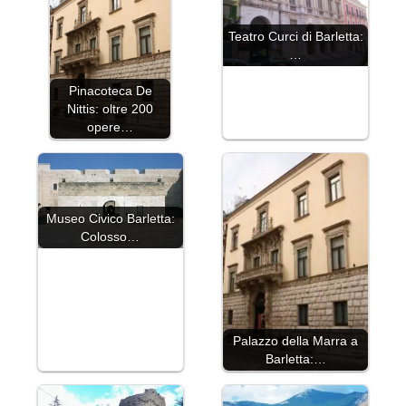
Teatro Curci di Barletta:
…
Pinacoteca De
Nittis: oltre 200
opere…
Museo Civico Barletta:
Colosso…
Palazzo della Marra a
Barletta:…