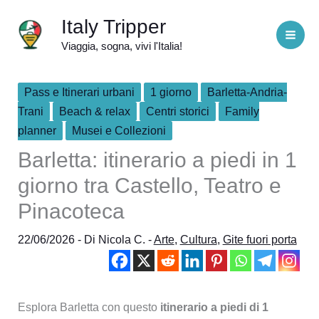
Vai
Italy Tripper
al
Viaggia, sogna, vivi l'Italia!
contenuto
Pass e Itinerari urbani
1 giorno
Barletta-Andria-
Trani
Beach & relax
Centri storici
Family
planner
Musei e Collezioni
Barletta: itinerario a piedi in 1
giorno tra Castello, Teatro e
Pinacoteca
22/06/2026
- Di
Nicola C.
-
Arte
,
Cultura
,
Gite fuori porta
Esplora Barletta con questo
itinerario a piedi di 1