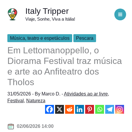
Skip
Italy Tripper
to
Viaje, Sonhe, Viva a Itália!
content
Música, teatro e espetáculos
Pescara
Em Lettomanoppello, o
Diorama Festival traz música
e arte ao Anfiteatro dos
Tholos
31/05/2026
- By
Marco D.
-
Atividades ao ar livre
,
Festival
,
Natureza
02/06/2026 14:00