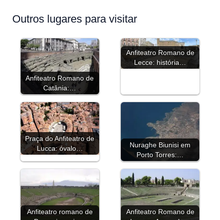
Outros lugares para visitar
Anfiteatro Romano de
Lecce: história…
Anfiteatro Romano de
Catânia:…
Praça do Anfiteatro de
Nuraghe Biunisi em
Lucca: óvalo…
Porto Torres:…
Anfiteatro romano de
Anfiteatro Romano de