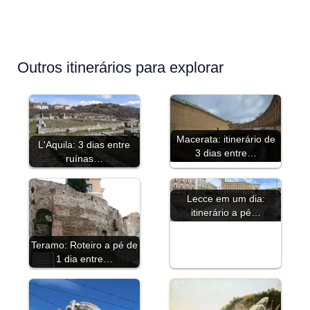
Outros itinerários para explorar
Macerata: itinerário de
L'Aquila: 3 dias entre
3 dias entre…
ruínas…
Lecce em um dia:
itinerário a pé…
Teramo: Roteiro a pé de
1 dia entre…