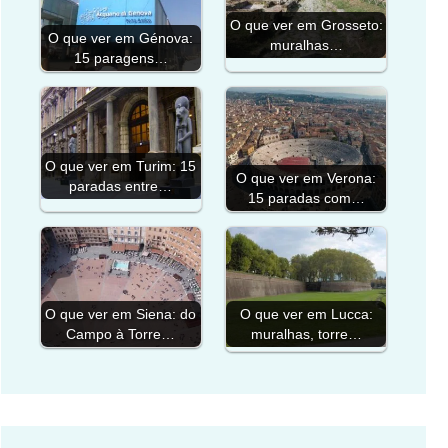
O que ver em Grosseto:
O que ver em Génova:
muralhas…
15 paragens…
O que ver em Turim: 15
O que ver em Verona:
paradas entre…
15 paradas com…
O que ver em Siena: do
O que ver em Lucca:
Campo à Torre…
muralhas, torre…