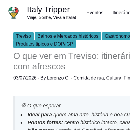
Skip
Italy Tripper
to
Eventos
Itinerári
Viaje, Sonhe, Viva a Itália!
content
Treviso
Bairros e Mercados históricos
Gastrónomo
Produtos típicos e DOP/IGP
O que ver em Treviso: itinerár
com afrescos
03/07/2026
- By
Lorenzo C.
-
Comida de rua
,
Cultura
,
Fi
🧭 O que esperar
Ideal para
quem ama arte, história e boa cul
Pontos fortes:
centro histórico intacto, ca