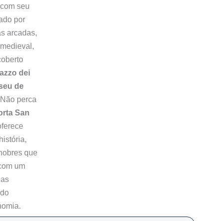
 com seu
sado por
as arcadas,
 medieval,
coberto
azzo dei
seu de
 Não perca
orta San
ferece
istória,
 nobres que
 com um
uas
 do
nomia.