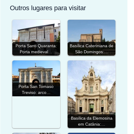
Outros lugares para visitar
Porta Santi Quaranta:
Basílica Cateriniana de
Porta medieval…
São Domingos:…
Porta San Tomaso
Treviso: arco…
Basílica da Elemosina
em Catânia:…