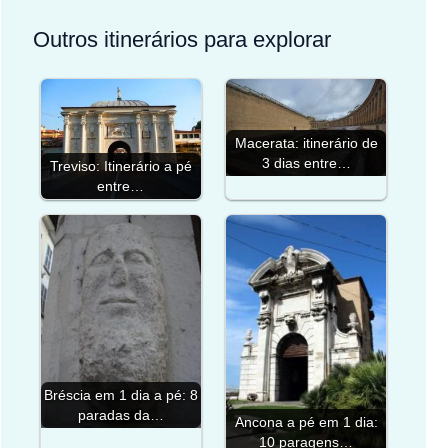
Outros itinerários para explorar
Macerata: itinerário de
3 dias entre…
Treviso: Itinerário a pé
entre…
Bréscia em 1 dia a pé: 8
paradas da…
Ancona a pé em 1 dia:
10 paragens…