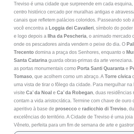
Treviso é uma cidade que surpreende em cada esquina,
centro histórico cercado por muralhas antigas e atraves
canais que refletem palácios coloridos. Passeando sob 
você encontra a
Loggia dei Cavalieri
, símbolo do poder
e logo depois a
Ilha da Pescheria
, o animado mercado 
onde os pescadores ainda vendem o peixe do dia. O
Pal
Trecento
domina a praça dos Senhores, enquanto o
Mu
Santa Catarina
guarda obras-primas da arte veneziana.
as portas monumentais como
Porta Santi Quaranta
e
P
Tomaso
, que acolhem como um abraço. A
Torre cívica
o
uma vista de tirar o fôlego da cidade. Para mergulhar na h
visite
Ca’ da Noal
e
Ca’ da Robegan
, duas residências
contam a vida aristocrática. Termine com chave de ouro
aperitivo à base de
prosecco
e
radicchio di Treviso
, d
excelências do território. A Cidade de Treviso é uma joia
Vêneto, perfeita para um fim de semana de arte e gastro