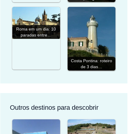
Roma em um dia: 10
paradas entre…
Costa Pontina: roteiro
de 3 dias…
Outros destinos para descobrir