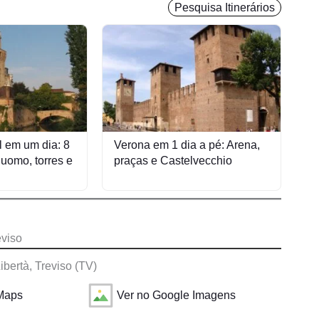
Pesquisa Itinerários
 em um dia: 8
Verona em 1 dia a pé: Arena,
uomo, torres e
praças e Castelvecchio
eviso
Libertà, Treviso (TV)
 Maps
Ver no Google Imagens