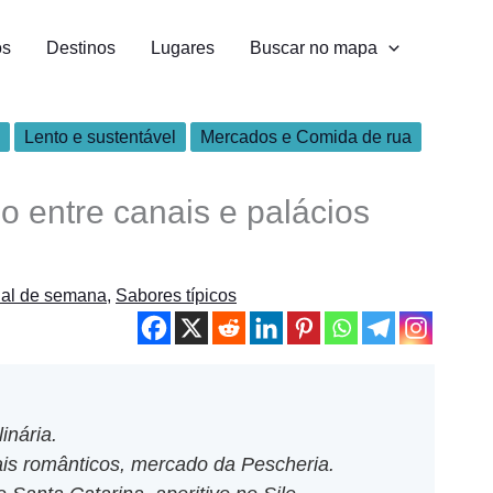
os
Destinos
Lugares
Buscar no mapa
Lento e sustentável
Mercados e Comida de rua
io entre canais e palácios
nal de semana
,
Sabores típicos
inária.
nais românticos, mercado da Pescheria.