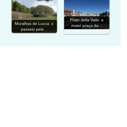
Prato della Valle: a
Muralhas de Lucca: o
maior praça da…
passeio pela…