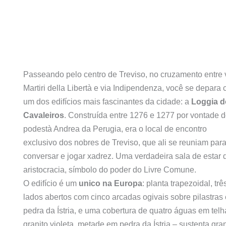
Passeando pelo centro de Treviso, no cruzamento entre 
Martiri della Libertà e via Indipendenza, você se depara
um dos edifícios mais fascinantes da cidade: a
Loggia d
Cavaleiros
. Construída entre 1276 e 1277 por vontade 
podestà Andrea da Perugia, era o local de encontro
exclusivo dos nobres de Treviso, que ali se reuniam par
conversar e jogar xadrez. Uma verdadeira sala de estar 
aristocracia, símbolo do poder do Livre Comune.
O edifício é um
unico na Europa
: planta trapezoidal, trê
lados abertos com cinco arcadas ogivais sobre pilastras
pedra da Ístria, e uma cobertura de quatro águas em tel
granito violeta, metade em pedra da Ístria – sustenta gr