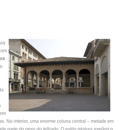
via
 com
os
do
a
da
s
 em
has. No interior, uma enorme coluna central – metade em
ande parte do peso do telhado. O estilo mistura românico