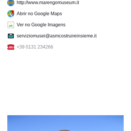
http://www.marengomuseum.it
Abrir no Google Maps
Ver no Google Imagens
serviziomusei@asmcostruireinsieme.it
+39 0131 234266