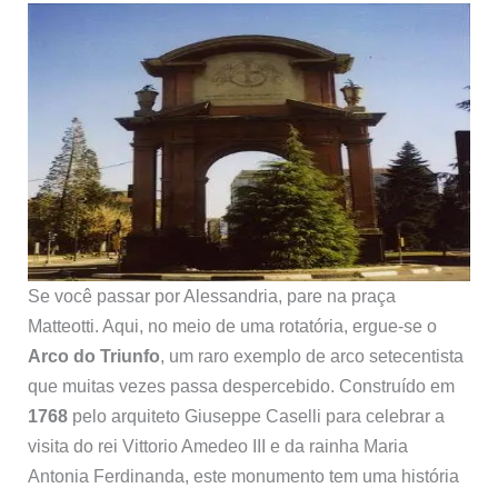
Se você passar por Alessandria, pare na praça
Matteotti. Aqui, no meio de uma rotatória, ergue-se o
Arco do Triunfo
, um raro exemplo de arco setecentista
que muitas vezes passa despercebido. Construído em
1768
pelo arquiteto Giuseppe Caselli para celebrar a
visita do rei Vittorio Amedeo III e da rainha Maria
Antonia Ferdinanda, este monumento tem uma história