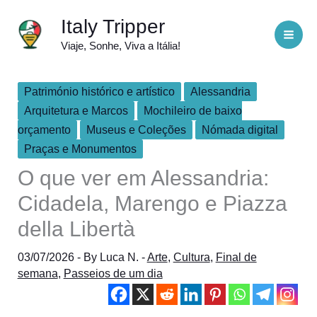
Skip
Italy Tripper
to
Viaje, Sonhe, Viva a Itália!
content
Património histórico e artístico
Alessandria
Arquitetura e Marcos
Mochileiro de baixo
orçamento
Museus e Coleções
Nómada digital
Praças e Monumentos
O que ver em Alessandria:
Cidadela, Marengo e Piazza
della Libertà
03/07/2026
- By
Luca N.
-
Arte
,
Cultura
,
Final de
semana
,
Passeios de um dia