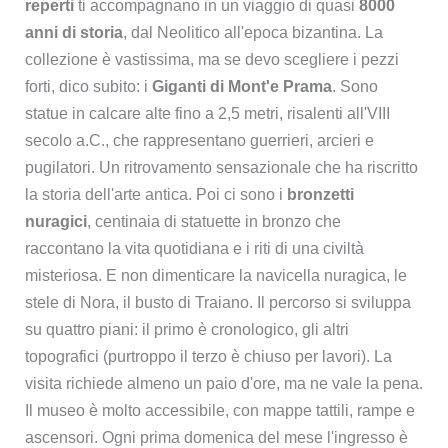
reperti
ti accompagnano in un viaggio di quasi
8000
anni di storia
, dal Neolitico all'epoca bizantina. La
collezione è vastissima, ma se devo scegliere i pezzi
forti, dico subito: i
Giganti di Mont'e Prama
. Sono
statue in calcare alte fino a 2,5 metri, risalenti all'VIII
secolo a.C., che rappresentano guerrieri, arcieri e
pugilatori. Un ritrovamento sensazionale che ha riscritto
la storia dell'arte antica. Poi ci sono i
bronzetti
nuragici
, centinaia di statuette in bronzo che
raccontano la vita quotidiana e i riti di una civiltà
misteriosa. E non dimenticare la navicella nuragica, le
stele di Nora, il busto di Traiano. Il percorso si sviluppa
su quattro piani: il primo è cronologico, gli altri
topografici (purtroppo il terzo è chiuso per lavori). La
visita richiede almeno un paio d'ore, ma ne vale la pena.
Il museo è molto accessibile, con mappe tattili, rampe e
ascensori. Ogni prima domenica del mese l'ingresso è