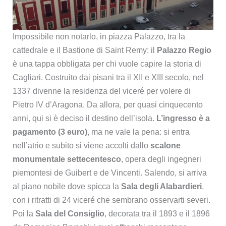
Impossibile non notarlo, in piazza Palazzo, tra la
cattedrale e il Bastione di Saint Remy: il
Palazzo Regio
è una tappa obbligata per chi vuole capire la storia di
Cagliari. Costruito dai pisani tra il XII e XIII secolo, nel
1337 divenne la residenza del viceré per volere di
Pietro IV d’Aragona. Da allora, per quasi cinquecento
anni, qui si è deciso il destino dell’isola.
L’ingresso è a
pagamento (3 euro)
, ma ne vale la pena: si entra
nell’atrio e subito si viene accolti dallo
scalone
monumentale settecentesco
, opera degli ingegneri
piemontesi de Guibert e de Vincenti. Salendo, si arriva
al piano nobile dove spicca la
Sala degli Alabardieri
,
con i ritratti di 24 viceré che sembrano osservarti severi.
Poi la
Sala del Consiglio
, decorata tra il 1893 e il 1896