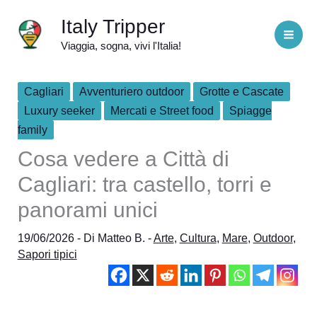
Vai
Italy Tripper
al
Viaggia, sogna, vivi l'Italia!
contenuto
Cagliari
Avventuriero outdoor
Grotte e Cascate
Luxury seeker
Mercati e Street food
Spiagge
family
Cosa vedere a Città di
Cagliari: tra castello, torri e
panorami unici
19/06/2026
- Di
Matteo B.
-
Arte
,
Cultura
,
Mare
,
Outdoor
,
Sapori tipici