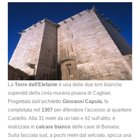
La
Torre dell'Elefante
è una delle due torri bianche
superstiti della cinta muraria pisana di Cagliari.
Progettata dall'architetto
Giovanni Capula
, fu
completata nel
1307
per difendere l'accesso al quartiere
Castello. Alta 31 metri da un lato e 42 sull'altro, è
realizzata in
calcare bianco
delle cave di Bonaria.
Sulla facciata sud, a pochi metri dal selciato, spicca una