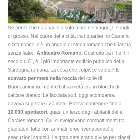
Se pensi che Cagliari sia solo mare e spiagge, ti sbagli
di grosso. Nel cuore della città, tra i quartieri di Castello
e Stampace, c'è un angolo di storia romana che ti lascia
senza fiato: l'
Anfiteatro Romano
. Costruito tra il I e il II
secolo d.C., è il più importante edificio pubblico della
Sardegna romana. La cosa che colpisce subito? È
scavato per metà nella roccia
del colle di
Buoncammino, mentre l'altra metà era in blocchi di
calcare bianco. La facciata sud, oggi scomparsa,
doveva superare i 20 metri. Poteva contenere fino a
10.000 spettatori
, quasi un terzo degli abitanti della
Carales romana. Qui si svolgevano combattimenti tra
gladiatori, lotte con animali feroci (venationes) e
esecuzioni capitali. Le gradinate erano divise per classi