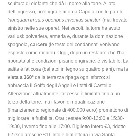
scultura di elefante che dà il nome alla torre. A lato
dell'ingresso, un'epigrafe ricorda Capula con le parole
'nunquam in suis operibus inventus sinister'
(mai trovato
sinistro nelle sue opere). Nei secoli, la torre ha avuto
vari usi: polveriera, armeria e, durante la dominazione
spagnola,
carcere
(le teste dei condannati venivano
esposte come monito). Oggi, dopo un restauro che l'ha
riportata alle condizioni pisane originarie, è visitabile. La
salita è faticosa (ballatoi in legno su quattro piani), ma la
vista a 360°
dalla terrazza ripaga ogni sforzo: si
abbraccia il Golfo degli Angeli e i tetti di Castello.
Attenzione: attualmente l'accesso è limitato fino a un
terzo della torre, ma i lavori di riqualificazione
(finanziamento regionale di 400.000 euro) promettono di
migliorare la fruibilità. Orari: estate 9:00-13:00 e 15:30-
19:30, inverno fino alle 17:00. Biglietto intero €3, ridotto
€2 (scolaresche €1). Info e biglietteria in via Santa